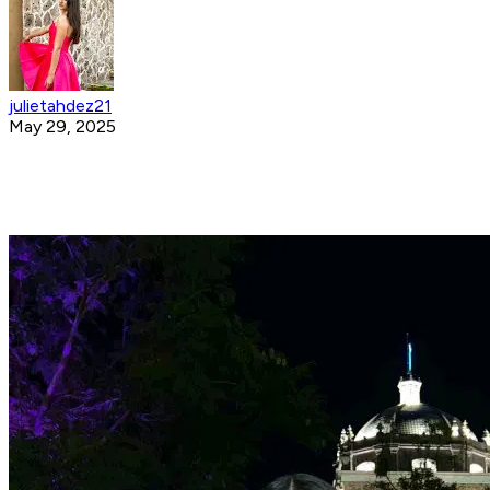
julietahdez21
May 29, 2025