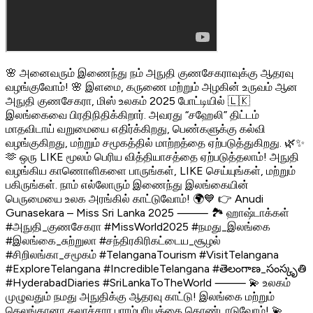
🌸 அனைவரும் இணைந்து நம் அநுதி குணசேகராவுக்கு ஆதரவு
வழங்குவோம்! 🌸 இளமை, கருணை மற்றும் அழகின் உருவம் ஆன
அநுதி குணசேகரா, மிஸ் உலகம் 2025 போட்டியில் 🇱🇰
இலங்கைவை பிரதிநிதிக்கிறார். அவரது “சஹேலி” திட்டம்
மாதவிடாய் வறுமையை எதிர்க்கிறது, பெண்களுக்கு கல்வி
வழங்குகிறது, மற்றும் சமூகத்தில் மாற்றத்தை ஏற்படுத்துகிறது. 🌿✨
🫶 ஒரு LIKE மூலம் பெரிய வித்தியாசத்தை ஏற்படுத்தலாம்! அநுதி
வழங்கிய காணொளிகளை பாருங்கள், LIKE செய்யுங்கள், மற்றும்
பகிருங்கள். நாம் எல்லோரும் இணைந்து இலங்கையின்
பெருமையை உலக அரங்கில் காட்டுவோம்! 🌍💙 👉 Anudi
Gunasekara – Miss Sri Lanka 2025 ⸻ 🏞️ ஹாஷ்டாக்கள்
#அநுதி_குணசேகரா #MissWorld2025 #நமது_இலங்கை
#இலங்கை_சுற்றுலா #சந்திரகிரிகட்டைய_சூழல்
#சிறிலங்கா_சமூகம் #TelanganaTourism #VisitTelangana
#ExploreTelangana #IncredibleTelangana #తెలంగాణ_సంస్కృతి
#HyderabadDiaries #SriLankaToTheWorld ⸻ 💫 உலகம்
முழுவதும் நமது அநுதிக்கு ஆதரவு காட்டு! இலங்கை மற்றும்
தெலங்கானா கலாச்சார பாரம்பரியத்தை கொண்டாடுவோம்! 💫