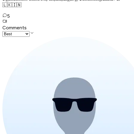
🇱🇰🇮🇳
5
Comments