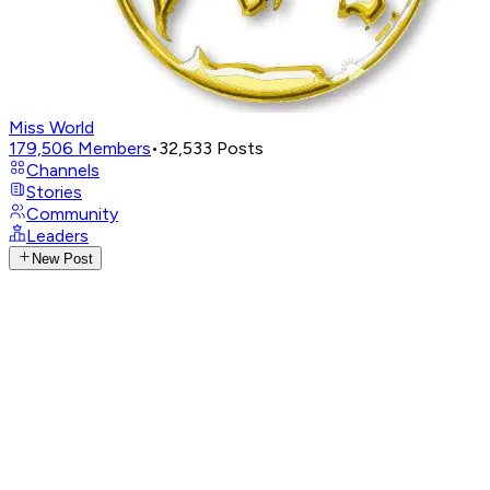
Miss World
179,506
Members
•
32,533
Posts
Channels
Stories
Community
Leaders
New Post